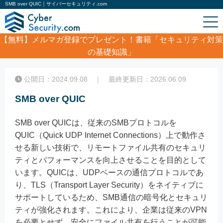
SMB over QUIC｜サイバーセキュリティ.com
【無料】
メルマガ登録でプレゼント！書籍「セキュリティ対策
の基礎知識」
ホーム
/
コラム
/
SMB over QUIC
公開日：2024.09.08 ｜ 最終更新日：2026.06.09
SMB over QUIC
SMB over QUICは、従来のSMBプロトコルを
QUIC（Quick UDP Internet Connections）上で動作さ
せる新しい技術で、リモートファイル共有のセキュリ
ティとパフォーマンスを向上させることを目的として
います。QUICは、UDPベースの通信プロトコルであ
り、TLS（Transport Layer Security）をネイティブに
サポートしているため、SMB通信の暗号化とセキュリ
ティが強化されます。これにより、企業は従来のVPN
を必要とせず、安全にファイル共有を行うことが可能