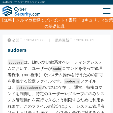
sudoers｜サイバーセキュリティ.com
【無料】
メルマガ登録でプレゼント！書籍「セキュリティ対策
の基礎知識」
ホーム
/
コラム
/
sudoers
公開日：2024.09.08 ｜ 最終更新日：2026.06.09
sudoers
は、LinuxやUnix系オペレーティングシステ
sudoers
ムにおいて、ユーザーが
コマンドを使って管理
sudo
者権限（root権限）でシステム操作を行うための許可
を定義する設定ファイルです。
ファイル
sudoers
は、
のパスに存在し、通常、特権コマ
/etc/sudoers
ンドを制御し、特定のユーザーやグループにのみシス
テム管理操作を実行できるよう制限するために利用さ
れます。このファイルの設定により、システム管理者
はセキュリティを強化し、システム全体に対する不正