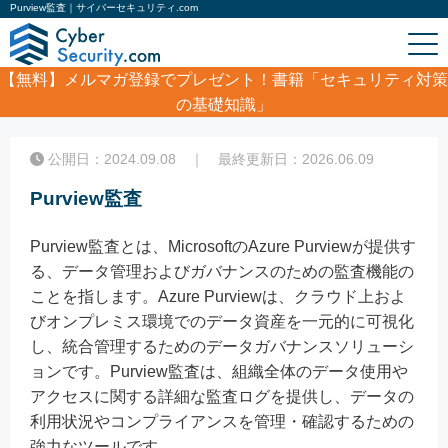
Purview監査｜サイバーセキュリティ.com
【無料】
メルマガ登録でプレゼント！書籍「セキュリティ対策
の基礎知識」
ホーム
/
コラム
/
Purview監査
公開日：2024.09.08 ｜ 最終更新日：2026.06.09
Purview監査
Purview監査とは、MicrosoftのAzure Purviewが提供す
る、データ管理およびガバナンスのための監査機能の
ことを指します。Azure Purviewは、クラウド上およ
びオンプレミス環境でのデータ資産を一元的に可視化
し、統合管理するためのデータガバナンスソリューシ
ョンです。Purview監査は、組織全体のデータ使用や
アクセスに関する詳細な監査ログを提供し、データの
利用状況やコンプライアンスを管理・確認するための
強力なツールです。