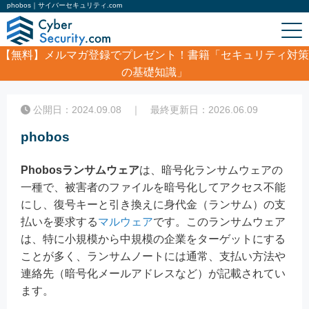
phobos｜サイバーセキュリティ.com
【無料】
メルマガ登録でプレゼント！書籍「セキュリティ対策
の基礎知識」
ホーム
/
コラム
/
phobos
公開日：2024.09.08 ｜ 最終更新日：2026.06.09
phobos
Phobosランサムウェア
は、暗号化ランサムウェアの
一種で、被害者のファイルを暗号化してアクセス不能
にし、復号キーと引き換えに身代金（ランサム）の支
払いを要求する
マルウェア
です。このランサムウェア
は、特に小規模から中規模の企業をターゲットにする
ことが多く、ランサムノートには通常、支払い方法や
連絡先（暗号化メールアドレスなど）が記載されてい
ます。