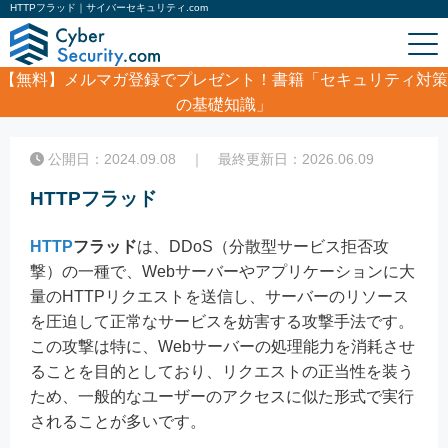
HTTPフラッド｜サイバーセキュリティ.com
【無料】
メルマガ登録でプレゼント！書籍「セキュリティ対策
の基礎知識」
ホーム
/
コラム
/
HTTPフラッド
公開日：2024.09.08 ｜ 最終更新日：2026.06.09
HTTPフラッド
HTTP
フラッド
は、DDoS（分散型サービス拒否攻
撃）の一種で、Webサーバーやアプリケーションに大
量のHTTPリクエストを送信し、サーバーのリソース
を圧迫して正常なサービスを妨害する攻撃手法です。
この攻撃は特に、Webサーバーの処理能力を消耗させ
ることを目的としており、リクエストの正当性を装う
ため、一般的なユーザーのアクセスに似た形式で実行
されることが多いです。