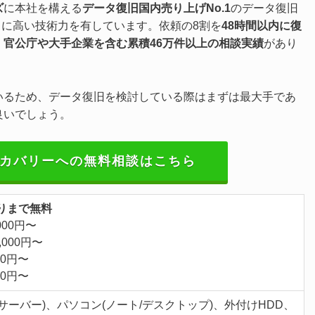
ズ
に本社を構える
データ復旧国内売り上げNo.1
のデータ復旧
常に高い技術力を有しています。依頼の8割を
48時間以内に復
、
官公庁や大手企業を含む累積46万件以上の相談実績
があり
いるため、データ復旧を検討している際はまずは最大手であ
良いでしょう。
カバリーへの無料相談はこちら
りまで無料
000円〜
,000円〜
00円〜
00円〜
S/サーバー)、パソコン(ノート/デスクトップ)、外付けHDD、