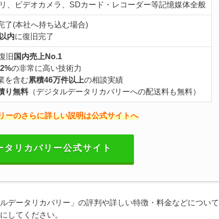
メモリ、ビデオカメラ、SDカード・レコーダー等記憶媒体全般
完了(本社へ持ち込む場合)
間以内
に復旧完了
復旧
国内売上No.1
2%
の非常に高い技術力
業を含む
累積46万件以上
の相談実績
積り無料
（デジタルデータリカバリーへの配送料も無料）
リーのさらに詳しい説明は公式サイトへ
ータリカバリー公式サイト
ルデータリカバリー」の評判や詳しい特徴・料金などについて
にしてください。