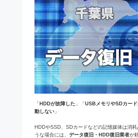
「
HDDが故障した
」「
USBメモリやSDカー
動しない
」
HDDやSSD、SDカードなどの記憶媒体は
うな場合には、
データ復旧・HDD復旧業者
が