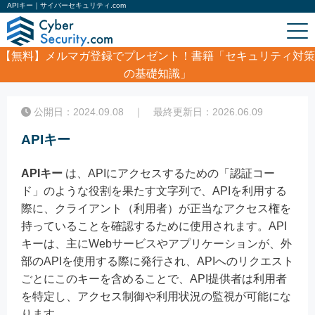
APIキー｜サイバーセキュリティ.com
【無料】
メルマガ登録でプレゼント！書籍「セキュリティ対策
の基礎知識」
ホーム
/
コラム
/
APIキー
公開日：2024.09.08 ｜ 最終更新日：2026.06.09
APIキー
APIキー
は、APIにアクセスするための「認証コー
ド」のような役割を果たす文字列で、APIを利用する
際に、クライアント（利用者）が正当なアクセス権を
持っていることを確認するために使用されます。API
キーは、主にWebサービスやアプリケーションが、外
部のAPIを使用する際に発行され、APIへのリクエスト
ごとにこのキーを含めることで、API提供者は利用者
を特定し、アクセス制御や利用状況の監視が可能にな
ります。