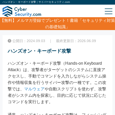
ハンズオン・キーボード攻撃｜サイバーセキュリティ.com
【無料】
メルマガ登録でプレゼント！書籍「セキュリティ対策
の基礎知識」
ホーム
/
コラム
/
ハンズオン・キーボード攻撃
公開日：2024.09.03 ｜ 最終更新日：2026.06.09
ハンズオン・キーボード攻撃
ハンズオン・キーボード攻撃（Hands-on Keyboard
Attack）は、攻撃者がターゲットのシステムに直接ア
クセスし、手動でコマンドを入力しながらシステム操
作や情報収集を行うサイバー攻撃の一種です。この攻
撃では、
マルウェア
や自動スクリプトを使わず、攻撃
者がシステム内を探索し、目的に応じて状況に応じた
コマンドを実行します。
通常、ハンズオン・キーボード攻撃は、フィッシング