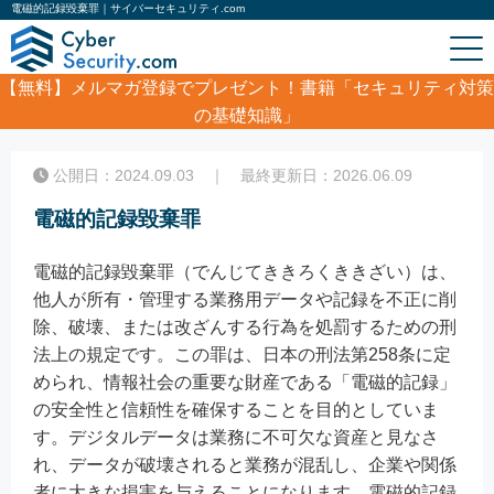
電磁的記録毀棄罪｜サイバーセキュリティ.com
【無料】
メルマガ登録でプレゼント！書籍「セキュリティ対策
の基礎知識」
ホーム
/
コラム
/
電磁的記録毀棄罪
公開日：2024.09.03 ｜ 最終更新日：2026.06.09
電磁的記録毀棄罪
電磁的記録毀棄罪（でんじてききろくききざい）は、
他人が所有・管理する業務用データや記録を不正に削
除、破壊、または改ざんする行為を処罰するための刑
法上の規定です。この罪は、日本の刑法第258条に定
められ、情報社会の重要な財産である「電磁的記録」
の安全性と信頼性を確保することを目的としていま
す。デジタルデータは業務に不可欠な資産と見なさ
れ、データが破壊されると業務が混乱し、企業や関係
者に大きな損害を与えることになります。電磁的記録