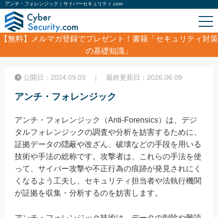
アンチ・フォレンジック｜サイバーセキュリティ.com
【無料】
メルマガ登録でプレゼント！書籍「セキュリティ対策
の基礎知識」
ホーム
/
コラム
/
アンチ・フォレンジック
公開日：2024.09.03 ｜ 最終更新日：2026.06.09
アンチ・フォレンジック
アンチ・フォレンジック（Anti-Forensics）は、デジ
タルフォレンジックの調査や分析を妨害するために、
証拠データの隠蔽や改ざん、破壊などの手段を用いる
技術や手法の総称です。攻撃者は、これらの手法を使
って、サイバー攻撃や不正行為の痕跡が発見されにく
くなるよう工夫し、セキュリティ担当者や法執行機関
が証拠を収集・分析するのを妨害します。
アンチ・フォレンジック技術は、データの削除や難読