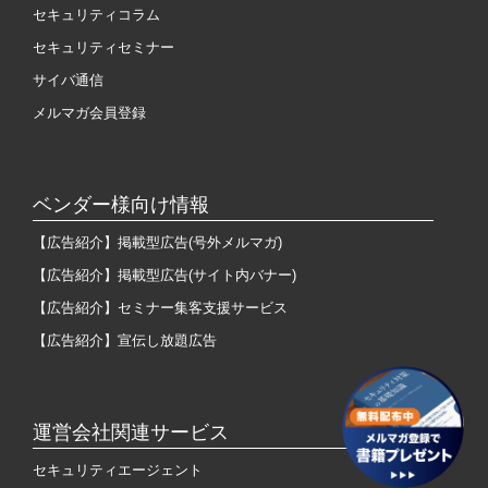
セキュリティコラム
セキュリティセミナー
サイバ通信
メルマガ会員登録
ベンダー様向け情報
【広告紹介】掲載型広告(号外メルマガ)
【広告紹介】掲載型広告(サイト内バナー)
【広告紹介】セミナー集客支援サービス
【広告紹介】宣伝し放題広告
運営会社関連サービス
セキュリティエージェント