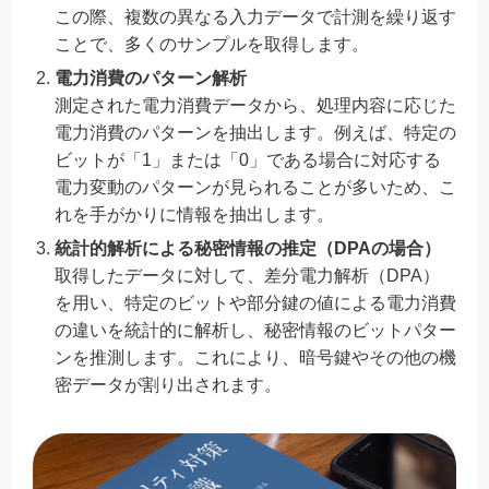
この際、複数の異なる入力データで計測を繰り返す
ことで、多くのサンプルを取得します。
電力消費のパターン解析
測定された電力消費データから、処理内容に応じた
電力消費のパターンを抽出します。例えば、特定の
ビットが「1」または「0」である場合に対応する
電力変動のパターンが見られることが多いため、こ
れを手がかりに情報を抽出します。
統計的解析による秘密情報の推定（DPAの場合）
取得したデータに対して、差分電力解析（DPA）
を用い、特定のビットや部分鍵の値による電力消費
の違いを統計的に解析し、秘密情報のビットパター
ンを推測します。これにより、暗号鍵やその他の機
密データが割り出されます。