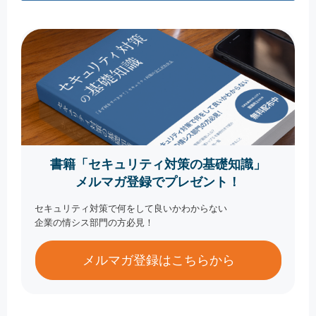
書籍「セキュリティ対策の基礎知識」
メルマガ登録でプレゼント！
セキュリティ対策で何をして良いかわからない
企業の情シス部門の方必見！
メルマガ登録はこちらから