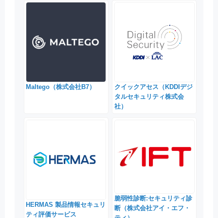
Maltego（株式会社B7）
クイックアセス（KDDIデジ
タルセキュリティ株式会
社）
脆弱性診断:セキュリティ診
HERMAS 製品情報セキュリ
断（株式会社アイ・エフ・
ティ評価サービス
ティ）