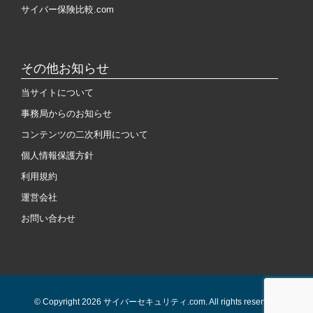
サイバー保険比較.com
その他お知らせ
当サイトについて
事務局からのお知らせ
コンテンツの二次利用について
個人情報保護方針
利用規約
運営会社
お問い合わせ
© Copyright 2026 サイバーセキュリティ.com. All rights reserved.