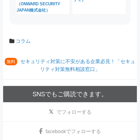
（ONWARD SECURITY
JAPAN株式会社）
コラム
セキュリティ対策に不安がある企業必見！「セキュ
無料
リティ対策無料相談窓口」
SNSでもご購読できます。
でフォローする
facebook
でフォローする