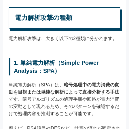
電力解析攻撃の種類
電力解析攻撃は、大きく以下の2種類に分かれます。
1. 単純電力解析（Simple Power
Analysis：SPA）
単純電力解析（SPA）は、
暗号処理中の電力消費の変
動を目視または単純な解析によって直接分析する手法
です。暗号アルゴリズムの処理手順や回路が電力消費
の変動として現れるため、そのパターンを確認するだ
けで処理内容を推測することが可能です。
例えば、RSA暗号やDESなど、計算の流れが固定され