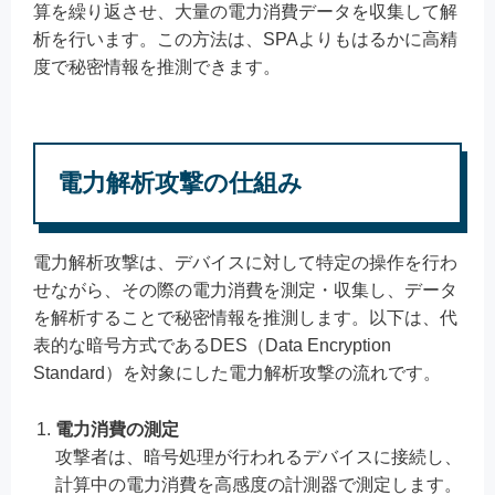
算を繰り返させ、大量の電力消費データを収集して解
析を行います。この方法は、SPAよりもはるかに高精
度で秘密情報を推測できます。
電力解析攻撃の仕組み
電力解析攻撃は、デバイスに対して特定の操作を行わ
せながら、その際の電力消費を測定・収集し、データ
を解析することで秘密情報を推測します。以下は、代
表的な暗号方式であるDES（Data Encryption
Standard）を対象にした電力解析攻撃の流れです。
電力消費の測定
攻撃者は、暗号処理が行われるデバイスに接続し、
計算中の電力消費を高感度の計測器で測定します。