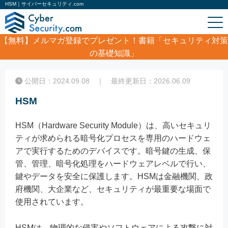
HSM｜サイバーセキュリティ.com
【無料】
メルマガ登録でプレゼント！書籍「セキュリティ対策
の基礎知識」
ホーム
/
コラム
/
HSM
公開日：2024.09.08 ｜ 最終更新日：2026.06.09
HSM
HSM（Hardware Security Module）は、高いセキュリ
ティが求められる暗号化プロセスを専用のハードウェ
アで実行するためのデバイスです。暗号鍵の生成、保
管、管理、暗号化処理をハードウェアレベルで行い、
鍵やデータを安全に保護します。HSMは金融機関、政
府機関、大企業など、セキュリティが最重要な場面で
使用されています。
HSMは、物理的な侵害やソフトウェアによる攻撃に対