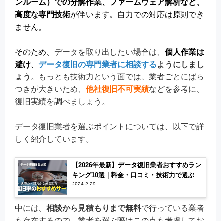
ンルーム）
での分解作業、ファームウェア解析など、
高度な専門技術
が伴います。自力での対応は原則でき
ません。
そのため、
データを取り出したい場合は、
個人作業は
避け
、
データ復旧の専門業者に相談する
ようにしまし
ょう
。もっとも技術力という面では、業者ごとにばら
つきが大きいため、
他社復旧不可実績
などを参考に、
復旧実績を調べましょう。
データ復旧業者を選ぶポイントについては、以下で詳
しく紹介しています。
【2026年最新】データ復旧業者おすすめラン
キング10選｜料金・口コミ・技術力で選ぶ
2024.2.29
中には、
相談から見積もりまで無料
で行っている業者
も存在するので、業者を選ぶ際はこの点も考慮してお