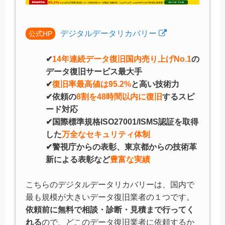
デジタルデータリカバリー
公式HP
✔
14年連続データ復旧国内売り上げNo.1
の
データ復旧サービス最大手
✔
復旧率最高値は95.2%
と高い技術力
✔依頼の
8割を48時間以内に復旧
するスピ
ード対応
✔国際標準規格ISO27001/ISMS認証を取得
した
万全なセキュリティ体制
✔警視庁からの表彰、東京都からの技術革
新による表彰など
豊富な実績
こちらのデジタルデータリカバリーは、国内で
最も規模が大きいデータ復旧業者の１つです。
依頼前に無料で相談・診断・見積まで行ってく
れる
ので、どこのデータ復旧業者に依頼するか