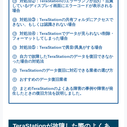
対処法②：TeraStationのエラーランプが点灯・点滅
6.
している/ディスプレイ画面にエラーコードが表示される
場合
対処法③：TeraStationの共有フォルダにアクセスで
7.
きない、もしくは認識されない場合
対処法④：TeraStationでデータが見られない/削除・
8.
フォーマットしてしまった場合
対処法⑤：TeraStationで異音/異臭がする場合
9.
自力で故障したTeraStationのデータを復旧できなか
10.
った場合の対処法
TeraStationのデータ復旧に対応できる業者の選び方
11.
おすすめのデータ復旧業者
12.
まとめTeraStationのよくある障害の事例や障害が発
13.
生したときの復旧方法を説明しました。
TeraStationが故障した際のよくあ