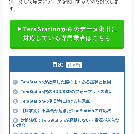
法、そして確実にデータを復旧する方法を解説しま
す。
▶TeraStationからのデータ復旧に
対応している専門業者はこちら
目次
[
非表示
]
TeraStationが故障した際のよくある症状と原因
1.
TeraStation内のHDD/SSDのフォーマットの違い
2.
TeraStationの復旧時における注意点
3.
【症状別】不具合が起きたTeraStationの対処法
4.
対処法①：TeraStationが起動しない・電源が入らな
5.
い場合