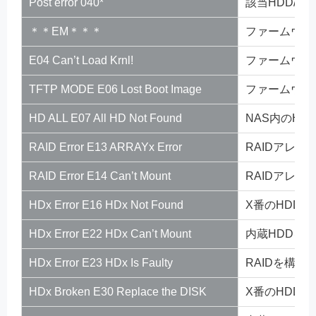
Post error 040*
該当HDD/S
＊＊EM＊＊＊
ファームウェ
E04 Can’t Load Krnl!
ファームウェ
TFTP MODE E06 Lost Boot Image
ファームウェ
HD ALL E07 All HD Not Found
NAS内のH
RAID Error E13 ARRAYx Error
RAIDアレ
RAID Error E14 Can’t Mount
RAIDアレ
HDx Error E16 HDx Not Found
X番のHDD
HDx Error E22 HDx Can’t Mount
内蔵HDDを
HDx Error E23 HDx Is Faulty
RAIDを構築
HDx Broken E30 Replace the DISK
X番のHDD