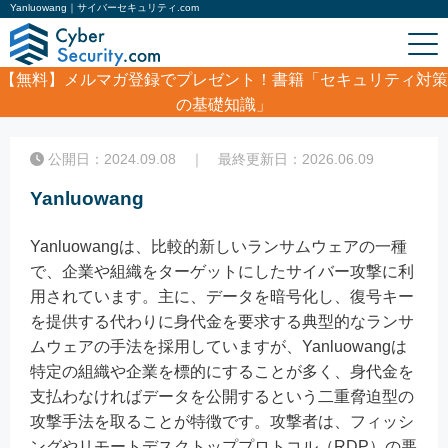
Yanluowang｜サイバーセキュリティ.com
【無料】
メルマガ登録でプレゼント！書籍「セキュリティ対策
の基礎知識」
ホーム
/
コラム
/
Yanluowang
公開日：2024.09.08 ｜ 最終更新日：2026.06.09
Yanluowang
Yanluowangは、比較的新しいランサムウェアの一種
で、企業や組織をターゲットにしたサイバー攻撃に利
用されています。主に、データを暗号化し、復号キー
を提供する代わりに身代金を要求する典型的なランサ
ムウェアの手法を採用していますが、Yanluowangは
特定の組織や企業を標的にすることが多く、身代金を
支払わなければデータを公開するという二重脅迫型の
攻撃手法を取ることが特徴です。攻撃者は、フィッシ
ングやリモートデスクトッププロトコル（RDP）の悪