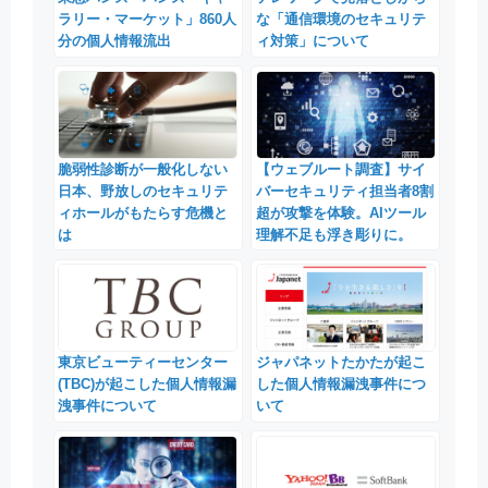
ラリー・マーケット」860人
な「通信環境のセキュリテ
分の個人情報流出
ィ対策」について
脆弱性診断が一般化しない
【ウェブルート調査】サイ
日本、野放しのセキュリテ
バーセキュリティ担当者8割
ィホールがもたらす危機と
超が攻撃を体験。AIツール
は
理解不足も浮き彫りに。
東京ビューティーセンター
ジャパネットたかたが起こ
(TBC)が起こした個人情報漏
した個人情報漏洩事件につ
洩事件について
いて