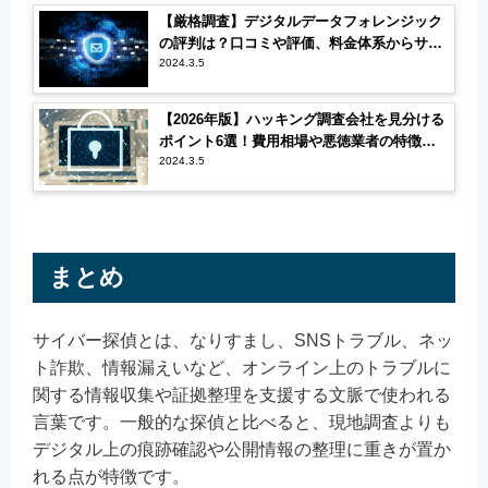
【厳格調査】デジタルデータフォレンジック
の評判は？口コミや評価、料金体系からサー
ビスを調査
2024.3.5
【2026年版】ハッキング調査会社を見分ける
ポイント6選！費用相場や悪徳業者の特徴も
解説
2024.3.5
まとめ
サイバー探偵とは、なりすまし、SNSトラブル、ネッ
ト詐欺、情報漏えいなど、オンライン上のトラブルに
関する情報収集や証拠整理を支援する文脈で使われる
言葉です。一般的な探偵と比べると、現地調査よりも
デジタル上の痕跡確認や公開情報の整理に重きが置か
れる点が特徴です。