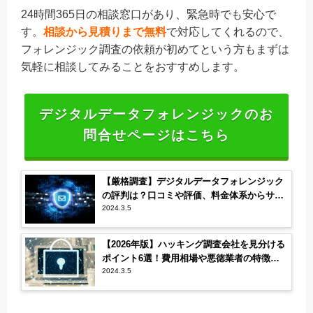
24時間365日の相談窓口があり、緊急時でも安心で
す。
相談から見積りまで無料
で対応してくれるので、
フォレンジック調査の依頼が初めてという方もまずは
気軽に相談してみることをおすすめします。
デジタルデータフォレンジックのお
問合せページはこちら
【厳格調査】デジタルデータフォレンジック
の評判は？口コミや評価、料金体系からサー
ビスを調査
2024.3.5
【2026年版】ハッキング調査会社を見分ける
ポイント6選！費用相場や悪徳業者の特徴も
解説
2024.3.5