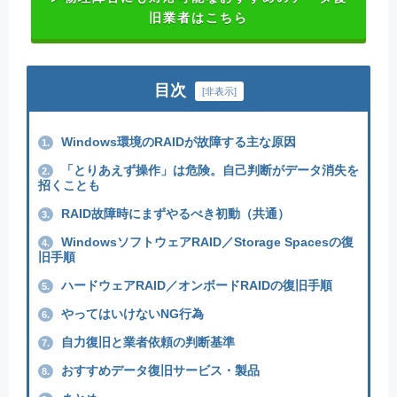
旧業者はこちら
目次
[
非表示
]
Windows環境のRAIDが故障する主な原因
1.
「とりあえず操作」は危険。自己判断がデータ消失を
2.
招くことも
RAID故障時にまずやるべき初動（共通）
3.
WindowsソフトウェアRAID／Storage Spacesの復
4.
旧手順
ハードウェアRAID／オンボードRAIDの復旧手順
5.
やってはいけないNG行為
6.
自力復旧と業者依頼の判断基準
7.
おすすめデータ復旧サービス・製品
8.