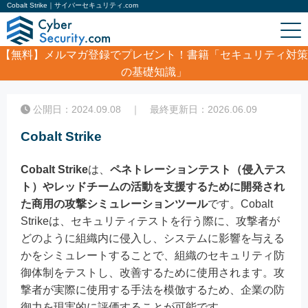
Cobalt Strike｜サイバーセキュリティ.com
【無料】
メルマガ登録でプレゼント！書籍「セキュリティ対策
の基礎知識」
ホーム
/
コラム
/
Cobalt Strike
公開日：2024.09.08 ｜ 最終更新日：2026.06.09
Cobalt Strike
Cobalt Strike
は、
ペネトレーションテスト（侵入テス
ト）やレッドチームの活動を支援するために開発され
た商用の攻撃シミュレーションツール
です。Cobalt
Strikeは、セキュリティテストを行う際に、攻撃者が
どのように組織内に侵入し、システムに影響を与える
かをシミュレートすることで、組織のセキュリティ防
御体制をテストし、改善するために使用されます。攻
撃者が実際に使用する手法を模倣するため、企業の防
御力を現実的に評価することが可能です。