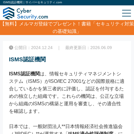
ISMS認証機関｜サイバーセキュリティ.com
【無料】
メルマガ登録でプレゼント！書籍「セキュリティ対策
の基礎知識」
ホーム
/
コラム
/
ISMS認証機関
公開日：2024.12.24 ｜ 最終更新日：2026.06.09
ISMS認証機関
ISMS認証機関
は、情報セキュリティマネジメントシ
ステム（ISMS）がISO/IEC 27001などの国際規格に適
合しているかを第三者的に評価し、認証を付与するた
めの独立した組織です。これらの機関は、公正な立場
から組織のISMSの構築と運用を審査し、その適合性
を確認します。
日本では、一般財団法人**日本情報経済社会推進協会
（JIPDEC）**が運営する「
ISMS適合性評価制度
」に