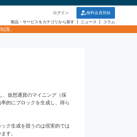
ログイン
無料会員登録
製品・サービスをカテゴリから探す
ニュース
コラム
知識」
約し、仮想通貨のマイニング（採
効率的にブロックを生成し、得ら
ロック生成を競うのは現実的では
います。