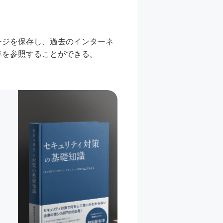
ージを保存し、過去のインターネ
容を参照することができる。