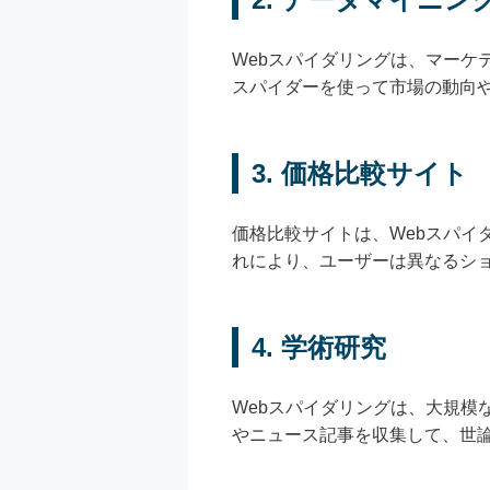
Webスパイダリングは、マー
スパイダーを使って市場の動向
3. 価格比較サイト
価格比較サイトは、Webスパ
れにより、ユーザーは異なるシ
4. 学術研究
Webスパイダリングは、大規
やニュース記事を収集して、世