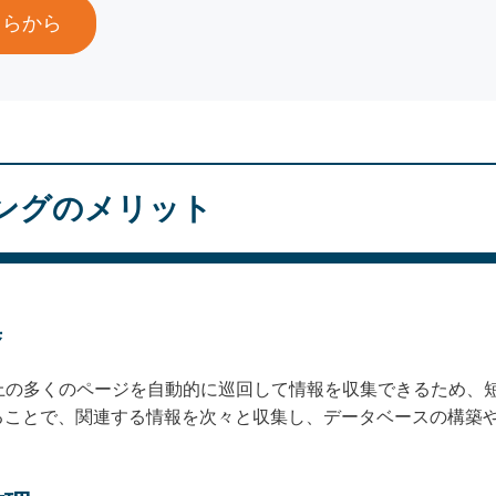
ちらから
リングのメリット
集
ブ上の多くのページを自動的に巡回して情報を収集できるため、
ることで、関連する情報を次々と収集し、データベースの構築