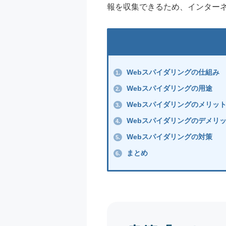
報を収集できるため、インター
Webスパイダリングの仕組み
1.
Webスパイダリングの用途
2.
Webスパイダリングのメリッ
3.
Webスパイダリングのデメリ
4.
Webスパイダリングの対策
5.
まとめ
6.