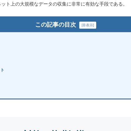
ネット上の大規模なデータの収集に非常に有効な手段である。
この記事の目次
[
非表示
]
ト
ット