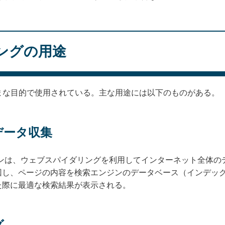
ングの用途
まな目的で使用されている。主な用途には以下のものがある。
データ収集
索エンジンは、ウェブスパイダリングを利用してインターネット全体
回し、ページの内容を検索エンジンのデータベース（インデッ
た際に最適な検索結果が表示される。
グ