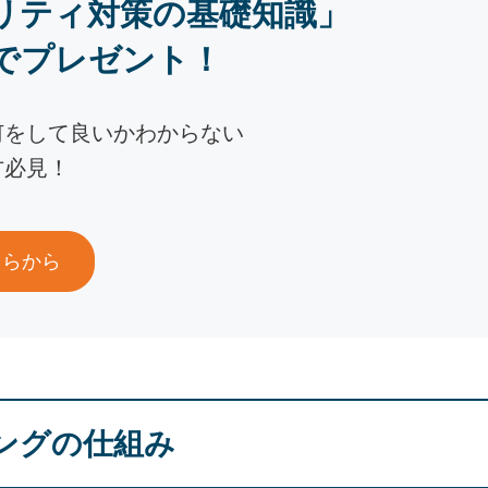
リティ対策の基礎知識」
でプレゼント！
何をして良いかわからない
方必見！
ちらから
リングの仕組み