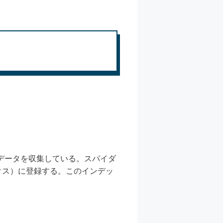
のデータを収集している。スパイダ
クス）に登録する。このインデッ