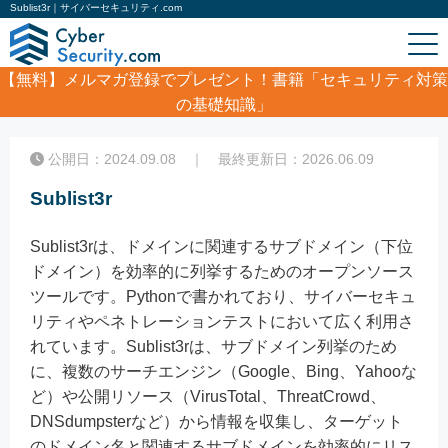
Sublist3r｜サイバーセキュリティ.com
【無料】
メルマガ登録でプレゼント！書籍「セキュリティ対策
の基礎知識」
ホーム
/
コラム
/
Sublist3r
公開日：2024.09.08 ｜ 最終更新日：2026.06.09
Sublist3r
Sublist3rは、ドメインに関連するサブドメイン（下位
ドメイン）を効率的に列挙するためのオープンソース
ツールです。Pythonで書かれており、サイバーセキュ
リティやペネトレーションテストにおいて広く利用さ
れています。Sublist3rは、サブドメイン列挙のため
に、複数のサーチエンジン（Google、Bing、Yahooな
ど）や公開リソース（VirusTotal、ThreatCrowd、
DNSdumpsterなど）から情報を収集し、ターゲット
のドメイン名と関連するサブドメインを効率的にリス