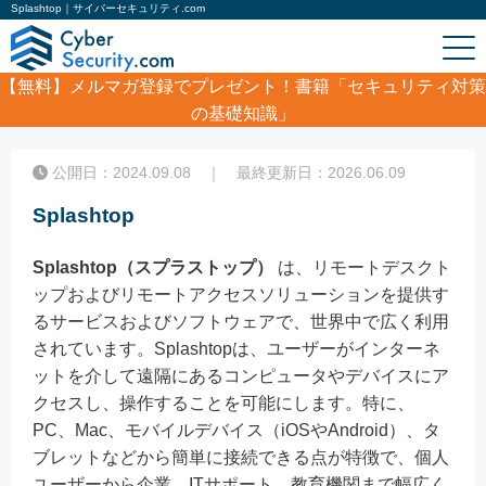
Splashtop｜サイバーセキュリティ.com
【無料】
メルマガ登録でプレゼント！書籍「セキュリティ対策
の基礎知識」
ホーム
/
コラム
/
Splashtop
公開日：2024.09.08 ｜ 最終更新日：2026.06.09
Splashtop
Splashtop（スプラストップ）
は、リモートデスクト
ップおよびリモートアクセスソリューションを提供す
るサービスおよびソフトウェアで、世界中で広く利用
されています。Splashtopは、ユーザーがインターネ
ットを介して遠隔にあるコンピュータやデバイスにア
クセスし、操作することを可能にします。特に、
PC、Mac、モバイルデバイス（iOSやAndroid）、タ
ブレットなどから簡単に接続できる点が特徴で、個人
ユーザーから企業、ITサポート、教育機関まで幅広く