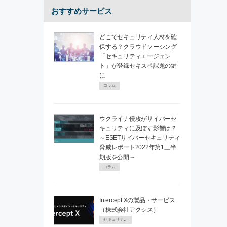
おすすめサービス
どこでセキュリティ人材を確
保する？クラウドソーシング
「セキュリティエージェン
ト」が登録セキスペ課題の鍵
に
コラム
ウクライナ侵攻がサイバーセ
キュリティに及ぼす影響は？
～ESETサイバーセキュリティ
脅威レポート2022年第1三半
期版を公開～
コラム
Intercept Xの製品・サービス
（株式会社アクシス）
セキュリティPR