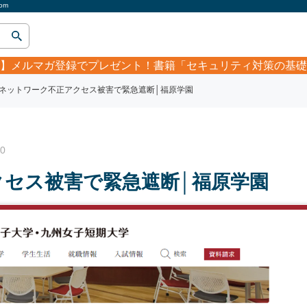
om
】
メルマガ登録でプレゼント！書籍「セキュリティ対策の基礎
ネットワーク不正アクセス被害で緊急遮断│福原学園
0
セス被害で緊急遮断│福原学園