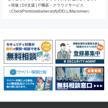
ィ研修 | DX支援 | IT機器・クラウドサービス
（CheckPoint/zooba/securyfy/DELL/Macroman）