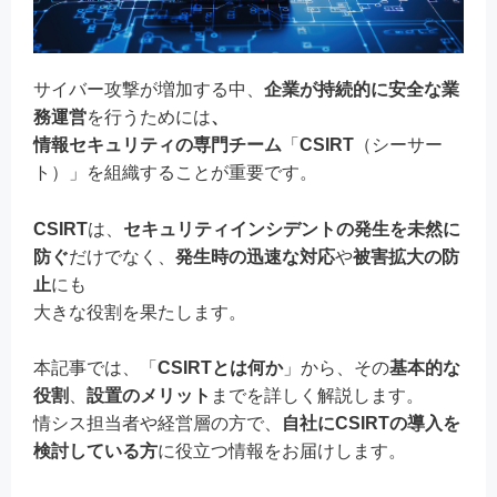
サイバー攻撃が増加する中、
企業が持続的に安全な業
務運営
を行うためには
、
情報セキュリティの専門チーム
「
CSIRT
（シーサー
ト）」を組織することが重要です。
CSIRT
は、
セキュリティインシデントの発生を未然に
防ぐ
だけでなく、
発生時の迅速な対応
や
被害拡大の防
止
にも
大きな役割を果たします。
本記事では、「
CSIRTとは何か
」から、その
基本的な
役割
、
設置のメリット
までを詳しく解説します。
情シス担当者や経営層の方で、
自社にCSIRTの導入を
検討している方
に役立つ情報をお届けします。