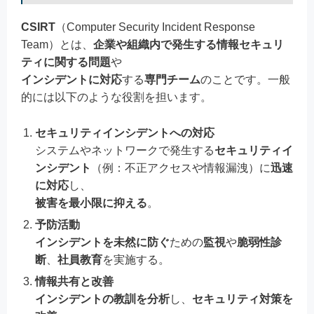
CSIRT
（Computer Security Incident Response
Team）とは、
企業や組織内で発生する情報セキュリ
ティに関する問題
や
インシデントに対応
する
専門チーム
のことです。一般
的には以下のような役割を担います。
セキュリティインシデントへの対応
システムやネットワークで発生する
セキュリティイ
ンシデント
（例：不正アクセスや情報漏洩）に
迅速
に対応
し、
被害を最小限に抑える
。
予防活動
インシデントを未然に防ぐ
ための
監視
や
脆弱性診
断
、
社員教育
を実施する。
情報共有と改善
インシデントの教訓を分析
し、
セキュリティ対策を