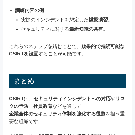
訓練内容の例
実際のインシデントを想定した
模擬演習
。
セキュリティに関する
最新知識の共有
。
これらのステップを踏むことで、
効果的で持続可能な
CSIRTを設置
することが可能です。
まとめ
CSIRT
は、
セキュリティインシデントへの対応
や
リス
クの予防
、
社員教育
などを通じて、
企業全体のセキュリティ体制を強化する役割
を担う重
要な組織です。