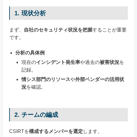
1. 現状分析
まず、
自社のセキュリティ状況を把握
することが重要
です。
分析の具体例
現在の
インシデント発生率
や過去の
被害状況
を
記録。
情シス部門のリソース
や
外部ベンダーの活用状
況
を確認。
2. チームの編成
CSIRTを
構成するメンバーを選定
します。