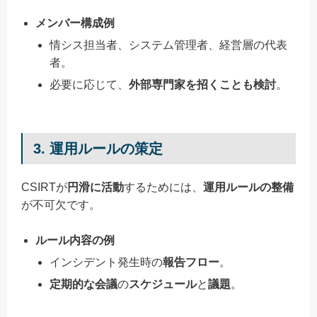
メンバー構成例
情シス担当者、システム管理者、経営層の代表
者。
必要に応じて、
外部専門家を招くことも検討
。
3. 運用ルールの策定
CSIRTが
円滑に活動
するためには、
運用ルールの整備
が不可欠です。
ルール内容の例
インシデント発生時の
報告フロー
。
定期的な会議
の
スケジュール
と
議題
。