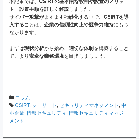
本記事では、
CSIRTの基本的な役割や設置のメリッ
ト
、
設置手順を詳しく解説
しました。
サイバー攻撃が
ますます
巧妙化
する中で、
CSIRTを導
入する
ことは、
企業の信頼性向上や競争力維持
にもつ
ながります。
まずは
現状分析
から始め、
適切な体制
を構築すること
で、より
安全な業務環境
を目指しましょう。
コラム
CSIRT
,
シーサート
,
セキュリティマネジメント
,
中
小企業
,
情報セキュリティ
,
情報セキュリティマネジ
メント