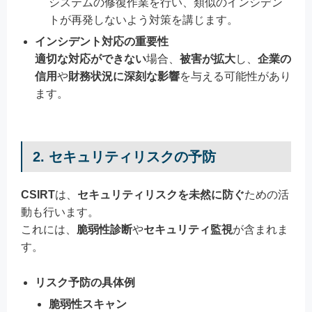
システムの修復作業を行い、類似のインシデン
トが再発しないよう対策を講じます。
インシデント対応の重要性
適切な対応ができない
場合、
被害が拡大
し、
企業の
信用
や
財務状況に深刻な影響
を与える可能性があり
ます。
2. セキュリティリスクの予防
CSIRT
は、
セキュリティリスクを未然に防ぐ
ための活
動も行います。
これには、
脆弱性診断
や
セキュリティ監視
が含まれま
す。
リスク予防の具体例
脆弱性スキャン