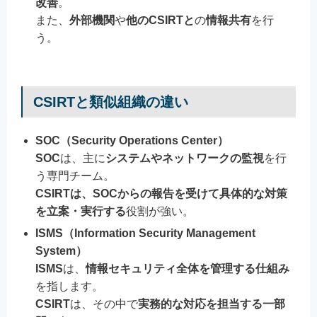
改善
。
また、
外部機関
や
他のCSIRTと
の
情報共有
を行
う。
CSIRTと類似組織の違い
SOC（Security Operations Center）
SOC
は、主に
システムやネットワークの監視
を行
う専門チーム。
CSIRTは、SOCからの報告を受けて具体的な対策
を立案・実行する
役割が強い。
ISMS（Information Security Management
System）
ISMS
は、
情報セキュリティ全体を管理する仕組み
を指します。
CSIRT
は、その中で
実務的な対応を担当する一部