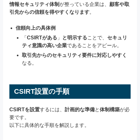
情報セキュリティ体制
が整っている企業は、
顧客や取
引先からの信頼を得やすくなります
。
信頼向上の具体例
「
CSIRTがある
」
と明示する
ことで、
セキュリ
ティ意識の高い企業
であることをアピール。
取引先からのセキュリティ要件に対応しやすく
なる。
CSIRT設置の手順
CSIRTを設置
するには、
計画的な準備
と
体制構築
が必
要です。
以下に具体的な手順を解説します。