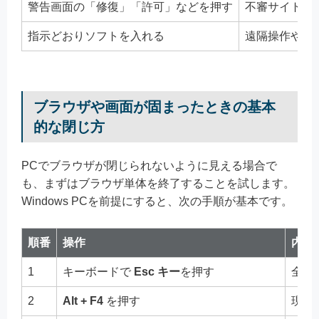
警告画面の「修復」「許可」などを押す
不審サイトや
指示どおりソフトを入れる
遠隔操作や別
ブラウザや画面が固まったときの基本
的な閉じ方
PCでブラウザが閉じられないように見える場合で
も、まずはブラウザ単体を終了することを試します。
Windows PCを前提にすると、次の手順が基本です。
順番
操作
内容
1
キーボードで
Esc キー
を押す
全画
2
Alt + F4
を押す
現在