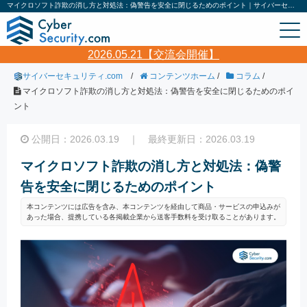
マイクロソフト詐欺の消し方と対処法：偽警告を安全に閉じるためのポイント｜サイバーセキュリティ.com
2026.05.21【交流会開催】
サイバーセキュリティ.com
/
コンテンツホーム
/
コラム
/
マイクロソフト詐欺の消し方と対処法：偽警告を安全に閉じるためのポイ
ント
公開日：2026.03.19 ｜ 最終更新日：2026.03.19
マイクロソフト詐欺の消し方と対処法：偽警
告を安全に閉じるためのポイント
本コンテンツには広告を含み、本コンテンツを経由して商品・サービスの申込みが
あった場合、提携している各掲載企業から送客手数料を受け取ることがあります。