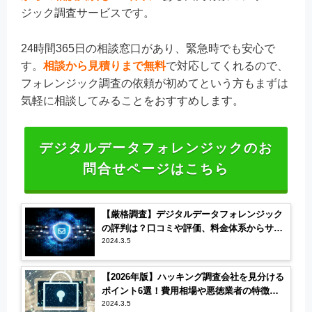
ジック調査サービスです。
24時間365日の相談窓口があり、緊急時でも安心で
す。
相談から見積りまで無料
で対応してくれるので、
フォレンジック調査の依頼が初めてという方もまずは
気軽に相談してみることをおすすめします。
デジタルデータフォレンジックのお
問合せページはこちら
【厳格調査】デジタルデータフォレンジック
の評判は？口コミや評価、料金体系からサー
ビスを調査
2024.3.5
【2026年版】ハッキング調査会社を見分ける
ポイント6選！費用相場や悪徳業者の特徴も
解説
2024.3.5