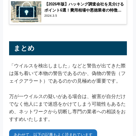
【2026年版】ハッキング調査会社を見分ける
ポイント6選！費用相場や悪徳業者の特徴も
解説
2024.3.5
まとめ
「ウイルスを検出しました」などと警告が出てきた際
は落ち着いて本物の警告であるのか、偽物の警告（フ
ェイクアラート）であるのかの見極めが重要です。
万が一ウイルスの疑いがある場合は、被害が自分だけ
でなく他人にまで迷惑をかけてしまう可能性もあるた
め、ネットワークから切断し専門の業者への相談をお
すすめいたします。
あわせて、以下の記事もよく読まれています