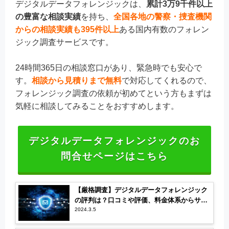
デジタルデータフォレンジックは、
累計3万9千件以上
の豊富な相談実績
を持ち、
全国各地の警察・捜査機関
からの相談実績も395件以上
ある国内有数のフォレン
ジック調査サービスです。
24時間365日の相談窓口があり、緊急時でも安心で
す。
相談から見積りまで無料
で対応してくれるので、
フォレンジック調査の依頼が初めてという方もまずは
気軽に相談してみることをおすすめします。
デジタルデータフォレンジックのお
問合せページはこちら
【厳格調査】デジタルデータフォレンジック
の評判は？口コミや評価、料金体系からサー
ビスを調査
2024.3.5