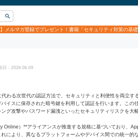
】
メルマガ登録でプレゼント！書籍「セキュリティ対策の基礎
：2026.06.09
に代わる次世代の認証方法で、セキュリティと利便性を両立す
デバイスに保存された暗号鍵を利用して認証を行います。この
シング攻撃やパスワード漏洩といったセキュリティリスクを大
dentity Online）**アライアンスが推進する規格に基づいており、Appl
これにより、異なるプラットフォームやデバイス間での統一的