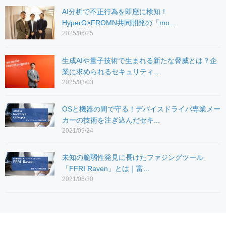
AI分析で不正行為を即座に検知！
HyperG×FROMN共同開発の「mo...
2025/06/25
生成AIや量子技術で生まれる新たな脅威とは？企
業に求められるセキュリティ...
2025/03/03
OSと機器の間で守る！デバイスドライバ専業メー
カーの技術を注ぎ込んだセキ...
2021/09/24
未知の脆弱性発見に長けたファジングツール
「FFRI Raven」とは｜富...
2021/06/30