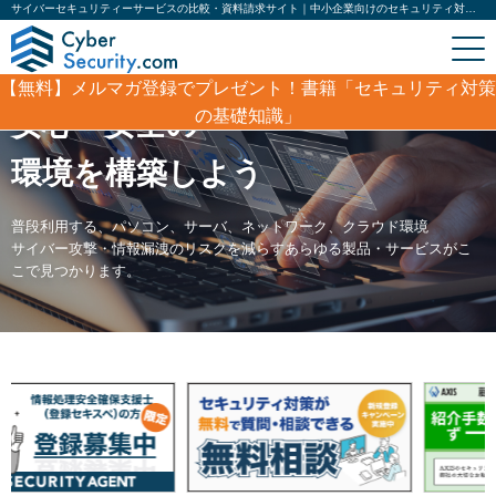
サイバーセキュリティーサービスの比較・資料請求サイト｜中小企業向けのセキュリティ対策を考える「サイバーセキュリティ」に関する情報メディア。日本の中小企業の情報を守るため、最新のセミナー・人材育成・製品・中小企業向けのセキュリティ対策を考えるサイバーセキュリティ情報サイトです。
【無料】
メルマガ登録でプレゼント！書籍「セキュリティ対策
の基礎知識」
安心・安全の
安心・安全の
安心・安全の
環境を構築しよう
環境を構築しよう
環境を構築しよう
普段利用する、パソコン、サーバ、ネットワーク、クラウド環境
普段利用する、パソコン、サーバ、ネットワーク、クラウド環境
普段利用する、パソコン、サーバ、ネットワーク、クラウド環境
サイバー攻撃・情報漏洩のリスクを減らすあらゆる製品・サービスがこ
サイバー攻撃・情報漏洩のリスクを減らすあらゆる製品・サービスがこ
サイバー攻撃・情報漏洩のリスクを減らすあらゆる製品・サービスがこ
こで見つかります。
こで見つかります。
こで見つかります。